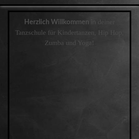
deiner
Herzlic
h Willkommen
in
Tanzschule für Kindertanzen,
Hip Hop,
Zumba und Yoga!