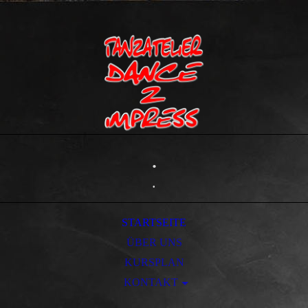
.
.
STARTSEITE
ÜBER UNS
KURSPLAN
KONTAKT
IMPRESSUM/AGB DATENSCHUTZ