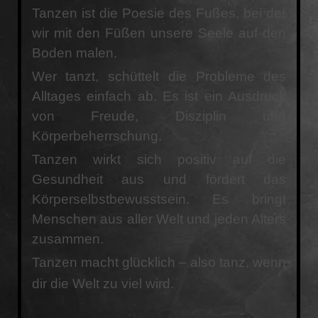
Tanzen ist die Poesie des Fußes, bei der
wir mit den Füßen unsere Seele auf den
Boden malen.
Wer tanzt, schüttelt die Probleme des
Alltages einfach ab. Es ist ein Ausdruck
von Freude, Disziplin und
Körperbeherrschung.
Tanzen wirkt sich positiv auf die
Gesundheit aus und fördert das
Körperselbstbewusstsein. Es bringt
Menschen aus aller Welt und jeden Alters
zusammen.
Tanzen macht glücklich – also tanz, wenn
dir die Welt zu viel wird.